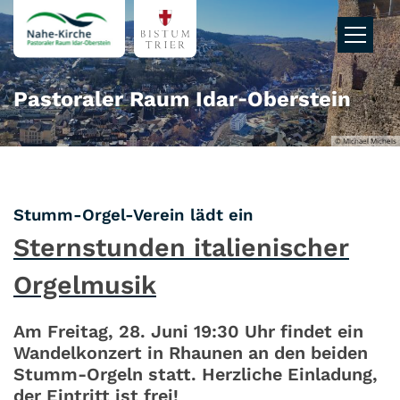
Zum Inhalt springen
Pastoraler Raum Idar‑Oberstein
© Michael Michels
:
Stumm-Orgel-Verein lädt ein
Sternstunden italienischer
Orgelmusik
Am Freitag, 28. Juni 19:30 Uhr findet ein
Wandelkonzert in Rhaunen an den beiden
Stumm-Orgeln statt. Herzliche Einladung,
der Eintritt ist frei!