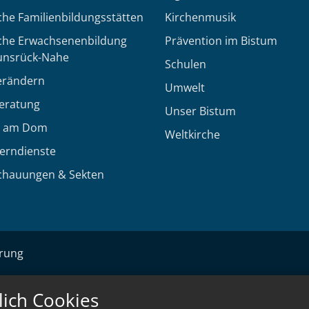
che Familienbildungsstätten
Kirchenmusik
sche Erwachsenenbildung
Prävention im Bistum
unsrück-Nahe
Schulen
erändern
Umwelt
eratung
Unser Bistum
 am Dom
Weltkirche
Lerndienste
chauungen & Sekten
ärung
lich Cookies