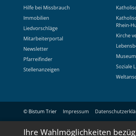
Hilfe bei Missbrauch
Katholis
Immobilien
Katholi
Rhein-H
Liedvorschläge
Kirche v
Mitarbeiterportal
Lebensb
Newsletter
Museum
Pfarreifinder
Soziale 
Stellenanzeigen
Weltans
© Bistum Trier
Impressum
Datenschutzerkl
Ihre Wahlmöglichkeiten bezüg