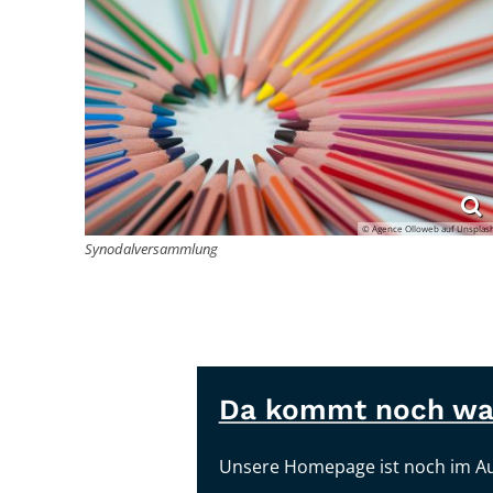
© Agence Olloweb auf Unsplas
Synodalversammlung
Da kommt noch wa
Unsere Homepage ist noch im A