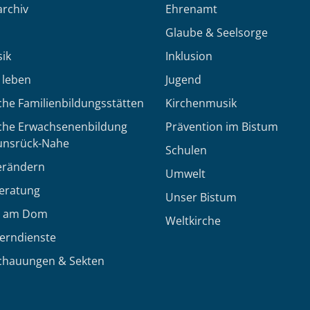
rchiv
Ehrenamt
Glaube & Seelsorge
ik
Inklusion
h leben
Jugend
che Familienbildungsstätten
Kirchenmusik
sche Erwachsenenbildung
Prävention im Bistum
unsrück-Nahe
Schulen
erändern
Umwelt
eratung
Unser Bistum
 am Dom
Weltkirche
Lerndienste
chauungen & Sekten