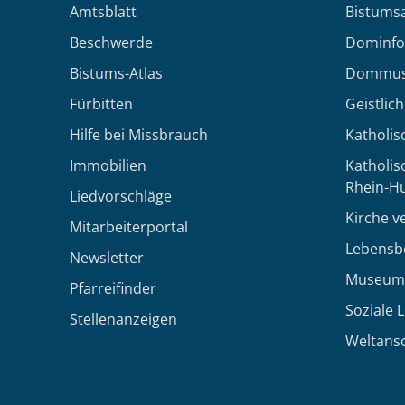
Amtsblatt
Bistumsa
Beschwerde
Dominfo
Bistums-Atlas
Dommus
Fürbitten
Geistlic
Hilfe bei Missbrauch
Katholis
Immobilien
Katholi
Rhein-H
Liedvorschläge
Kirche v
Mitarbeiterportal
Lebensb
Newsletter
Museum
Pfarreifinder
Soziale 
Stellenanzeigen
Weltans