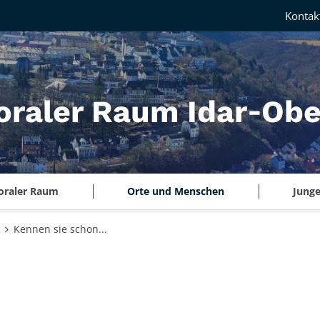
Kontak
oraler Raum Idar‑Obe
oraler Raum
Orte und Menschen
Junge
Kennen sie schon...