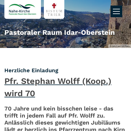
Zum Inhalt springen
Pastoraler Raum Idar‑Oberstein
© Michael Michels
:
Herzliche Einladung
Pfr. Stephan Wolff (Koop.)
wird 70
70 Jahre und kein bisschen leise - das
trifft in jedem Fall auf Pfr. Wolff zu.
Anlässlich dieses gewichtigen Jubiläums
lädt er herzlich ins Pfarrzentrum nach Kirn