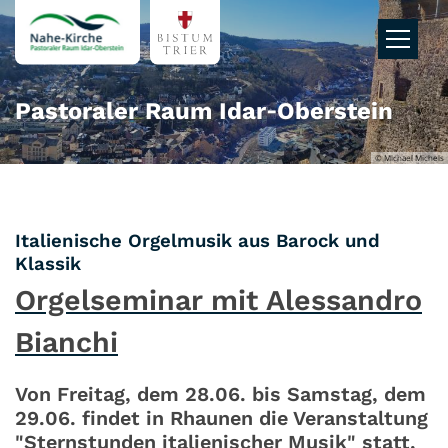
Zum Inhalt springen
Pastoraler Raum Idar‑Oberstein
© Michael Michels
Italienische Orgelmusik aus Barock und
:
Klassik
Orgelseminar mit Alessandro
Bianchi
Von Freitag, dem 28.06. bis Samstag, dem
29.06. findet in Rhaunen die Veranstaltung
"Sternstunden italienischer Musik" statt,