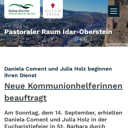
Zum Inhalt springen
Pastoraler Raum Idar‑Oberstein
© Michael Michels
Daniela Coment und Julia Holz beginnen
:
ihren Dienst
Neue Kommunionhelferinnen
beauftragt
Am Sonntag, dem 14. September, erhielten
Daniela Coment und Julia Holz in der
Eucharistiefeier in St. Barbara durch