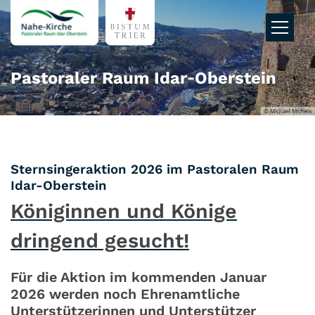
Zum Inhalt springen
Pastoraler Raum Idar‑Oberstein
© Michael Michels
Sternsingeraktion 2026 im Pastoralen Raum
:
Idar-Oberstein
Königinnen und Könige
dringend gesucht!
Für die Aktion im kommenden Januar
2026 werden noch Ehrenamtliche
Unterstützerinnen und Unterstützer