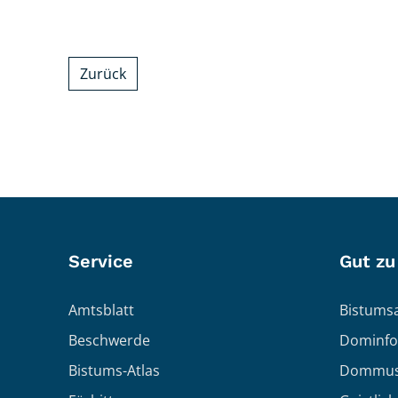
Zurück
Service
Gut zu
Amtsblatt
Bistumsa
Beschwerde
Dominfo
Bistums-Atlas
Dommus