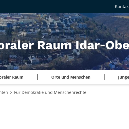
Kontak
oraler Raum Idar‑Obe
oraler Raum
Orte und Menschen
Junge
hten
Für Demokratie und Menschenrechte!