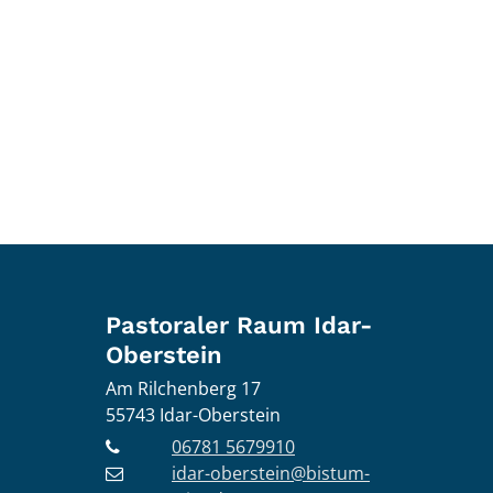
Pastoraler Raum Idar-
Oberstein
Am Rilchenberg 17
55743
Idar-Oberstein
06781 5679910
idar-oberstein@bistum-