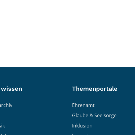
 wissen
Themenportale
rchiv
Ehrenamt
Glaube & Seelsorge
ik
Inklusion