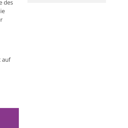
e des
ie
r
 auf