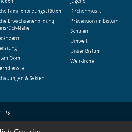
h leben
Jugend
che Familienbildungsstätten
Kirchenmusik
sche Erwachsenenbildung
Prävention im Bistum
unsrück-Nahe
Schulen
erändern
Umwelt
eratung
Unser Bistum
 am Dom
Weltkirche
Lerndienste
chauungen & Sekten
ärung
lich Cookies