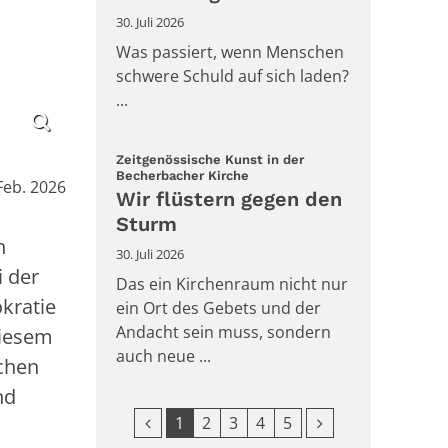
30. Juli 2026
Was passiert, wenn Menschen
schwere Schuld auf sich laden?
...
Zeitgenössische Kunst in der
:
Becherbacher Kirche
Feb. 2026
Wir flüstern gegen den
Sturm
n
30. Juli 2026
i der
Das ein Kirchenraum nicht nur
kratie
ein Ort des Gebets und der
Andacht sein muss, sondern
diesem
auch neue ...
chen
nd
Vorherige Seite
Nächste Seite
1
2
3
4
5