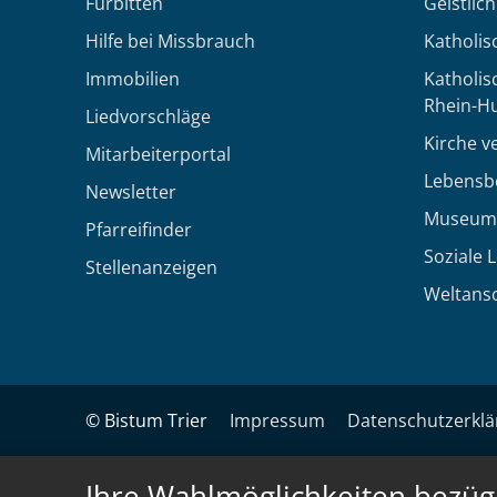
Fürbitten
Geistlic
Hilfe bei Missbrauch
Katholis
Immobilien
Katholi
Rhein-H
Liedvorschläge
Kirche v
Mitarbeiterportal
Lebensb
Newsletter
Museum
Pfarreifinder
Soziale 
Stellenanzeigen
Weltans
© Bistum Trier
Impressum
Datenschutzerkl
Ihre Wahlmöglichkeiten bezüg