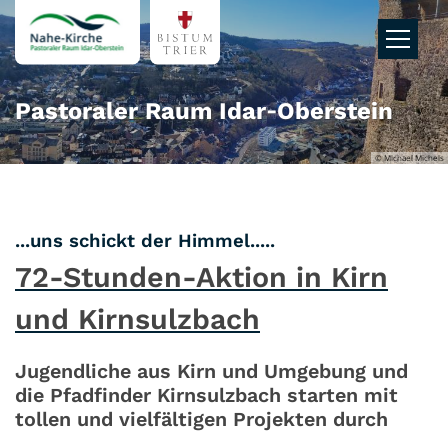
Zum Inhalt springen
Pastoraler Raum Idar‑Oberstein
© Michael Michels
:
...uns schickt der Himmel.....
72-Stunden-Aktion in Kirn
und Kirnsulzbach
Jugendliche aus Kirn und Umgebung und
die Pfadfinder Kirnsulzbach starten mit
tollen und vielfältigen Projekten durch