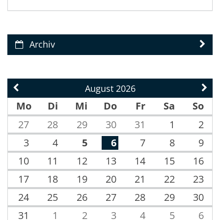
Archiv
August 2026
Vorherige Seite
Näch
Mo
Di
Mi
Do
Fr
Sa
So
27
28
29
30
31
1
2
3
4
5
6
7
8
9
10
11
12
13
14
15
16
17
18
19
20
21
22
23
24
25
26
27
28
29
30
31
1
2
3
4
5
6