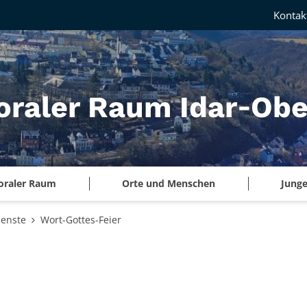
Kontak
oraler Raum Idar‑Obe
oraler Raum
Orte und Menschen
Junge
ienste
Wort-Gottes-Feier