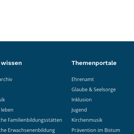
 wissen
Themenportale
rchiv
Ehrenamt
Glaube & Seelsorge
ik
Inklusion
h leben
Jugend
che Familienbildungsstätten
Kirchenmusik
sche Erwachsenenbildung
Prävention im Bistum