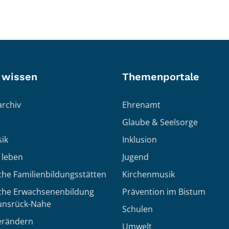
 wissen
Themenportale
rchiv
Ehrenamt
Glaube & Seelsorge
ik
Inklusion
h leben
Jugend
che Familienbildungsstätten
Kirchenmusik
sche Erwachsenenbildung
Prävention im Bistum
unsrück-Nahe
Schulen
erändern
Umwelt