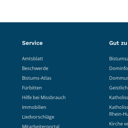
Service
Gut zu
Amtsblatt
Bistumsa
Beschwerde
Dominfo
Bistums-Atlas
Dommus
Fürbitten
Geistlic
Hilfe bei Missbrauch
Katholis
Immobilien
Katholi
Rhein-H
Liedvorschläge
Kirche v
Mitarbeiterportal