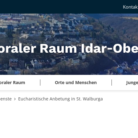
Kontak
oraler Raum Idar‑Obe
oraler Raum
Orte und Menschen
Junge
ienste
Eucharistische Anbetung in St. Walburga