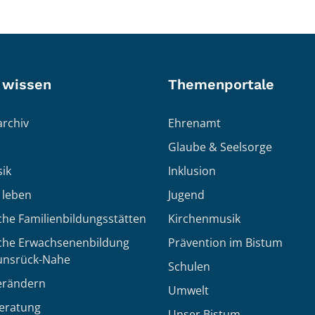
 wissen
Themenportale
rchiv
Ehrenamt
Glaube & Seelsorge
ik
Inklusion
h leben
Jugend
che Familienbildungsstätten
Kirchenmusik
sche Erwachsenenbildung
Prävention im Bistum
unsrück-Nahe
Schulen
erändern
Umwelt
eratung
Unser Bistum