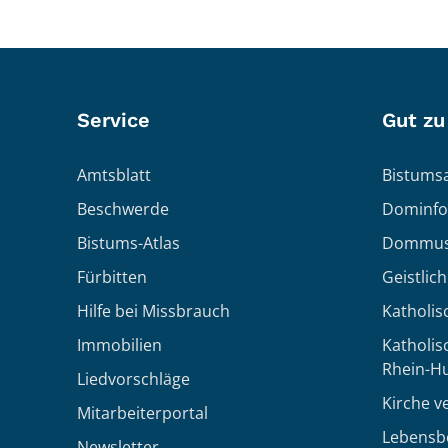
Service
Gut zu
Amtsblatt
Bistumsa
Beschwerde
Dominfo
Bistums-Atlas
Dommus
Fürbitten
Geistlic
Hilfe bei Missbrauch
Katholis
Immobilien
Katholi
Rhein-H
Liedvorschläge
Kirche v
Mitarbeiterportal
Lebensb
Newsletter