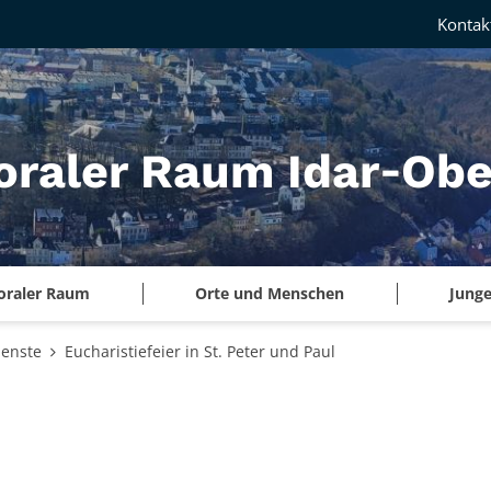
Kontak
oraler Raum Idar‑Obe
oraler Raum
Orte und Menschen
Junge
ienste
Eucharistiefeier in St. Peter und Paul