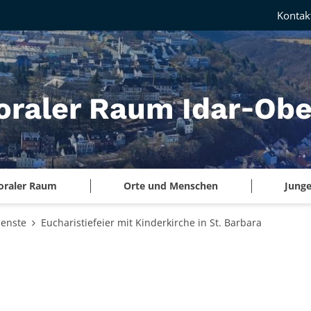
Kontak
oraler Raum Idar‑Obe
oraler Raum
Orte und Menschen
Junge
ienste
Eucharistiefeier mit Kinderkirche in St. Barbara