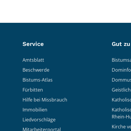
Service
Gut zu
Amtsblatt
Bistumsa
Beschwerde
Dominfo
Bistums-Atlas
Dommus
Fürbitten
Geistlic
Hilfe bei Missbrauch
Katholis
Immobilien
Katholi
Rhein-H
Liedvorschläge
Kirche v
Mitarbeiterportal