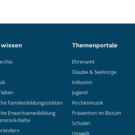
 wissen
Themenportale
rchiv
Ehrenamt
Glaube & Seelsorge
ik
Inklusion
h leben
Jugend
che Familienbildungsstätten
Kirchenmusik
sche Erwachsenenbildung
Prävention im Bistum
unsrück-Nahe
Schulen
erändern
Umwelt