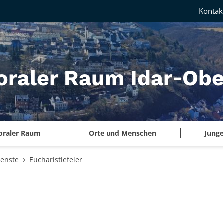
Kontak
oraler Raum Idar‑Obe
oraler Raum
Orte und Menschen
Junge
ienste
Eucharistiefeier