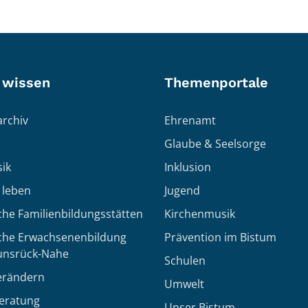
 wissen
Themenportale
rchiv
Ehrenamt
Glaube & Seelsorge
ik
Inklusion
h leben
Jugend
che Familienbildungsstätten
Kirchenmusik
sche Erwachsenenbildung
Prävention im Bistum
unsrück-Nahe
Schulen
erändern
Umwelt
eratung
Unser Bistum