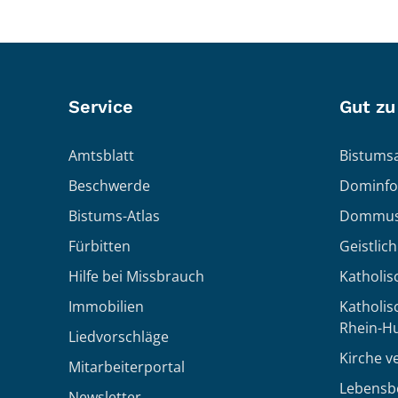
Service
Gut zu
Amtsblatt
Bistumsa
Beschwerde
Dominfo
Bistums-Atlas
Dommus
Fürbitten
Geistlic
Hilfe bei Missbrauch
Katholis
Immobilien
Katholi
Rhein-H
Liedvorschläge
Kirche v
Mitarbeiterportal
Lebensb
Newsletter