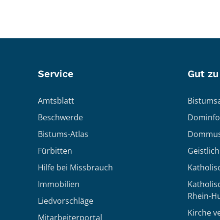
Service
Gut zu
Amtsblatt
Bistumsa
Beschwerde
Dominfo
Bistums-Atlas
Dommus
Fürbitten
Geistlic
Hilfe bei Missbrauch
Katholis
Immobilien
Katholi
Rhein-H
Liedvorschläge
Kirche v
Mitarbeiterportal