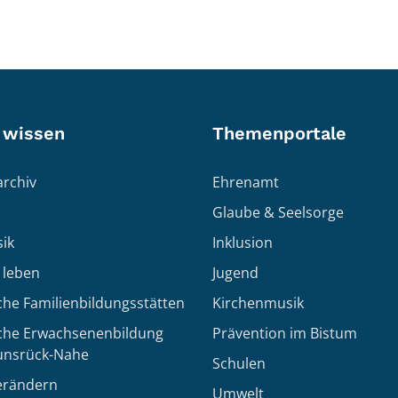
 wissen
Themenportale
rchiv
Ehrenamt
Glaube & Seelsorge
ik
Inklusion
h leben
Jugend
che Familienbildungsstätten
Kirchenmusik
sche Erwachsenenbildung
Prävention im Bistum
unsrück-Nahe
Schulen
erändern
Umwelt