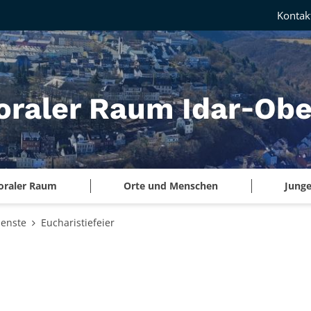
Kontak
oraler Raum Idar‑Obe
oraler Raum
Orte und Menschen
Junge
ienste
Eucharistiefeier