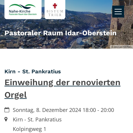
Zum Inhalt springen
Pastoraler Raum Idar‑Oberstein
© Michael Michels
:
Kirn - St. Pankratius
Einweihung der renovierten
Orgel
Datum:
Sonntag, 8. Dezember 2024 18:00 - 20:00
Ort:
Kirn - St. Pankratius
Kolpingweg 1