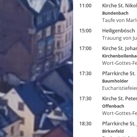
11:00
Kirche St. Niko
Bundenbach
Taufe von Marl
15:00
Heiligenbösch
Trauung von J
17:00
Kirche St. Jo
Kirchenbollenba
Wort-Gottes-Fe
17:30
Pfarrkirche St
Baumholder
Eucharistiefeie
17:30
Kirche St. Pete
Offenbach
Wort-Gottes-Fe
18:30
Pfarrkirche St.
Birkenfeld