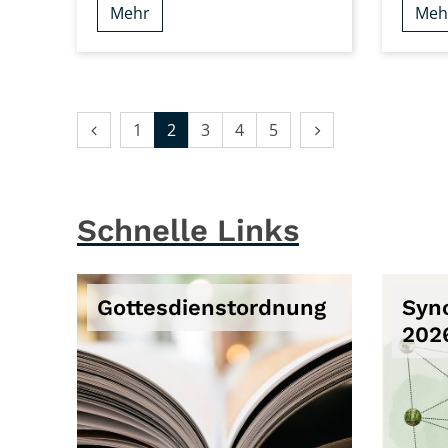
Mehr
Meh
Vorherige Seite
Nächste Seite
1
2
3
4
5
Schnelle Links
Gottesdienstordnung
Syn
202