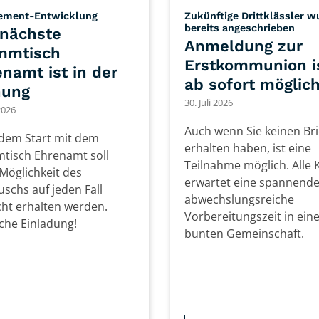
:
ement-Entwicklung
Zukünftige Drittklässler 
:
bereits angeschrieben
 nächste
Anmeldung zur
mmtisch
Erstkommunion i
namt ist in der
ab sofort möglic
nung
30. Juli 2026
 2026
Auch wenn Sie keinen Bri
dem Start mit dem
erhalten haben, ist eine
tisch Ehrenamt soll
Teilnahme möglich. Alle 
Möglichkeit des
erwartet eine spannend
schs auf jeden Fall
abwechslungsreiche
cht erhalten werden.
Vorbereitungszeit in ein
iche Einladung!
bunten Gemeinschaft.