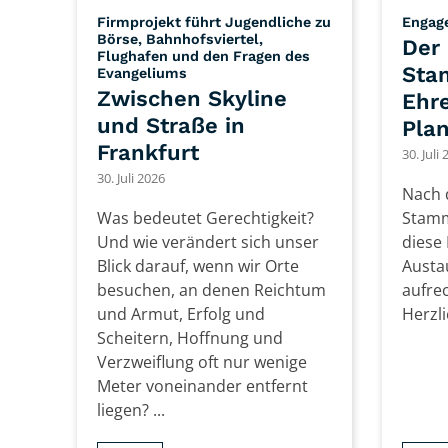
Firmprojekt führt Jugendliche zu
Engag
Börse, Bahnhofsviertel,
Der
Flughafen und den Fragen des
Sta
:
Evangeliums
Zwischen Skyline
Ehre
und Straße in
Pla
Frankfurt
30. Juli
30. Juli 2026
Nach 
Was bedeutet Gerechtigkeit?
Stamm
Und wie verändert sich unser
diese 
Blick darauf, wenn wir Orte
Austau
besuchen, an denen Reichtum
aufre
und Armut, Erfolg und
Herzl
Scheitern, Hoffnung und
Verzweiflung oft nur wenige
Meter voneinander entfernt
liegen? ...