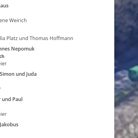
laus
ene Weirich
ulia Platz und Thomas Hoffmann
hannes Nepomuk
ch
ier
. Simon und Juda
r
r und Paul
ier
 Jakobus