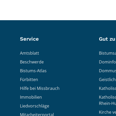
Service
Gut zu
Amtsblatt
Bistumsa
Beschwerde
Dominfo
Bistums-Atlas
Dommus
Fürbitten
Geistlic
Hilfe bei Missbrauch
Katholis
Immobilien
Katholi
Rhein-H
Liedvorschläge
Kirche v
Mitarbeiterportal