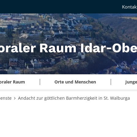
Kontak
oraler Raum Idar‑Obe
oraler Raum
Orte und Menschen
Junge
ienste
Andacht zur göttlichen Barmherzigkeit in St. Walburga