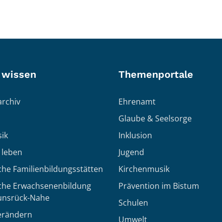
 wissen
Themenportale
rchiv
Ehrenamt
Glaube & Seelsorge
ik
Inklusion
h leben
Jugend
che Familienbildungsstätten
Kirchenmusik
sche Erwachsenenbildung
Prävention im Bistum
unsrück-Nahe
Schulen
erändern
Umwelt