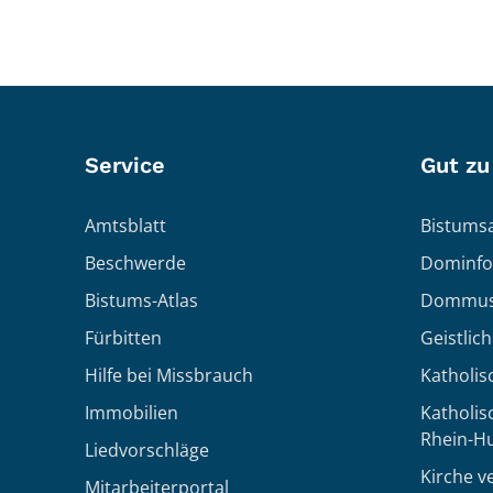
Service
Gut zu
Amtsblatt
Bistumsa
Beschwerde
Dominfo
Bistums-Atlas
Dommus
Fürbitten
Geistlic
Hilfe bei Missbrauch
Katholis
Immobilien
Katholi
Rhein-H
Liedvorschläge
Kirche v
Mitarbeiterportal