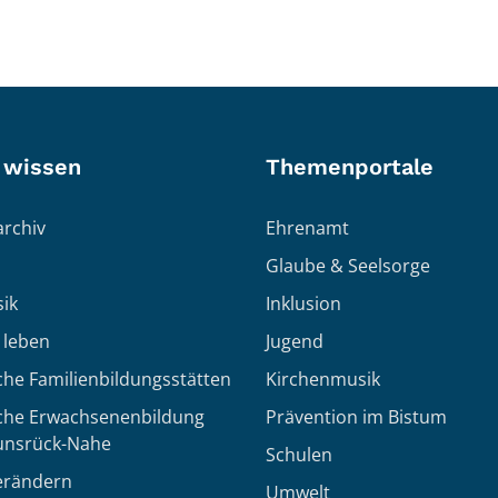
 wissen
Themenportale
rchiv
Ehrenamt
Glaube & Seelsorge
ik
Inklusion
h leben
Jugend
che Familienbildungsstätten
Kirchenmusik
sche Erwachsenenbildung
Prävention im Bistum
unsrück-Nahe
Schulen
erändern
Umwelt