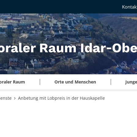
Kontak
oraler Raum Idar‑Obe
oraler Raum
Orte und Menschen
Junge
ienste
Anbetung mit Lobpreis in der Hauskapelle